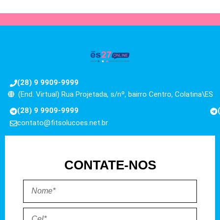
(28) 9 9909-9999
(End. Virtual) Rua Projetada, s/nº, bairro Centro, Colatina\ES
(28) 9 9909-9999
contato@fitsolucoes.net.br
CONTATE-NOS