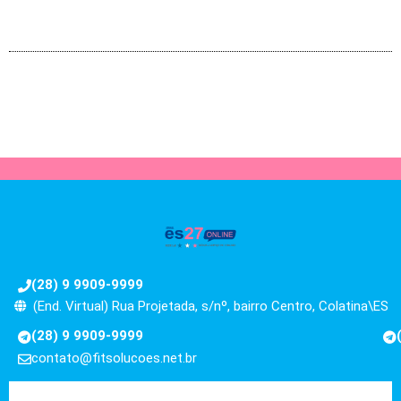
(28) 9 9909-9999
(End. Virtual) Rua Projetada, s/nº, bairro Centro, Colatina\ES
(28) 9 9909-9999
contato@fitsolucoes.net.br