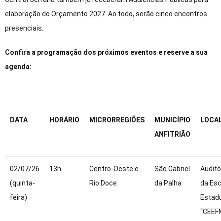
elaboração do Orçamento 2027. Ao todo, serão cinco encontros
presenciais.
Confira a programação dos próximos eventos e reserve a sua
agenda:
DATA
HORÁRIO
MICRORREGIÕES
MUNICÍPIO
LOCA
ANFITRIÃO
02/07/26
13h
Centro-Oeste e
São Gabriel
Auditó
(quinta-
Rio Doce
da Palha
da Esc
feira)
Estad
“CEEF