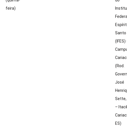
feira)
Instit
Federa
Espíri
Santo
(IFES)
Camp
Cariac
(Rod.
Gover
José
Henri
Sette,
– Itaci
Cariac
ES)