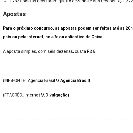
1.782 apostas acertaram quatro dezenas e irão receber R$ 1.27
Apostas
Para o próximo concurso, as apostas podem ser feitas até as 20h (
país ou pela internet, no
site
ou aplicativo da Caixa.
A aposta simples, com seis dezenas, custa R$ 6.
(INF.\FONTE: Agência Brasil
\\ Agência Brasil)
(FT.\CRÉD.: Internet
\\ Divulgação)