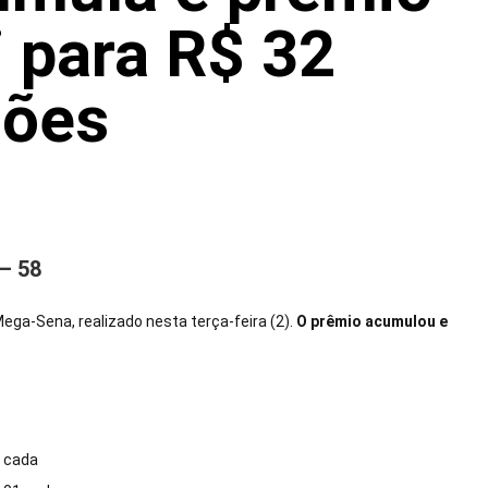
i para R$ 32
hões
– 58
ga-Sena, realizado nesta terça-feira (2).
O prêmio acumulou e
0 cada