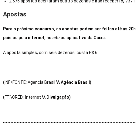
2.575 apostas acertaram quatro dezenas e irão receber R$ 737,
Apostas
Para o próximo concurso, as apostas podem ser feitas até as 20h 
país ou pela internet, no
site
ou aplicativo da Caixa.
A aposta simples, com seis dezenas, custa R$ 6.
(INF.\FONTE: Agência Brasil
\\ Agência Brasil)
(FT.\CRÉD.: Internet
\\ Divulgação)