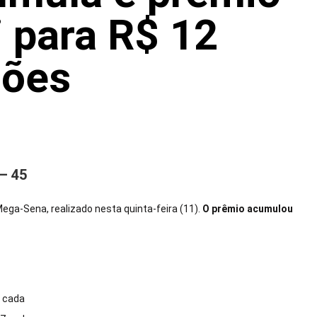
i para R$ 12
hões
– 45
ga-Sena, realizado nesta quinta-feira (11).
O prêmio acumulou
7 cada