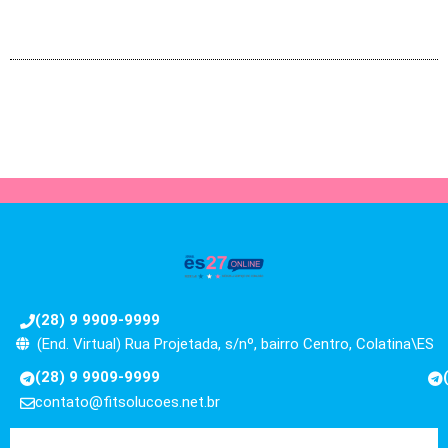
(28) 9 9909-9999
(End. Virtual) Rua Projetada, s/nº, bairro Centro, Colatina\ES
(28) 9 9909-9999
contato@fitsolucoes.net.br