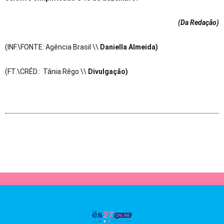
(Da Redação
)
(INF.\FONTE: Agência Brasil \\
Daniella Almeida)
(FT.\CRÉD.: Tânia Rêgo \\
Divulgação)