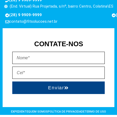
(28) 9 9909-9999
(End. Virtual) Rua Projetada, s/nº, bairro Centro, Colatina\ES
(28) 9 9909-9999
contato@fitsolucoes.net.br
CONTATE-NOS
Enviar
EXPEDIENTE
QUEM SOMOS
POLÍTICA DE PRIVACIDADE
TERMO DE USO