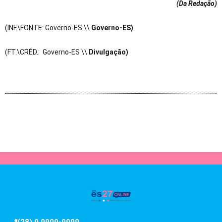
(Da Redação
)
(INF.\FONTE: Governo-ES \\
Governo-ES)
(FT.\CRÉD.: Governo-ES \\
Divulgação)