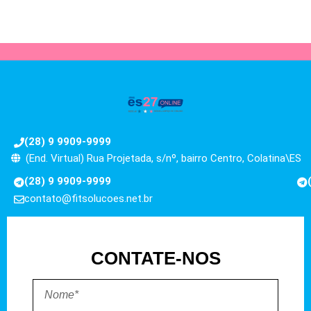
(28) 9 9909-9999
(End. Virtual) Rua Projetada, s/nº, bairro Centro, Colatina\ES
(28) 9 9909-9999
contato@fitsolucoes.net.br
CONTATE-NOS