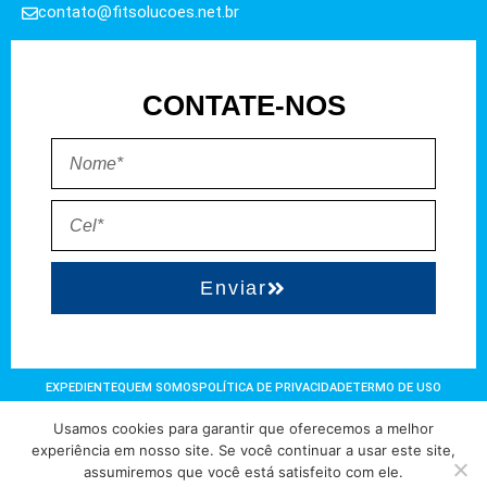
contato@fitsolucoes.net.br
CONTATE-NOS
Enviar
EXPEDIENTE
QUEM SOMOS
POLÍTICA DE PRIVACIDADE
TERMO DE USO
Usamos cookies para garantir que oferecemos a melhor
Direitos reservados à FIT Soluções = Atualizado pelo Consórcio de
experiência em nosso site. Se você continuar a usar este site,
assumiremos que você está satisfeito com ele.
Agências: Kriativuz – Philadelphia – AGS2 = Hospedado em