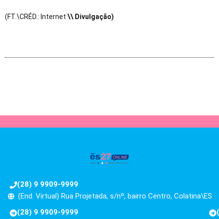
(FT.\CRÉD.: Internet
\\ Divulgação)
(28) 9 9909-9999
(End. Virtual) Rua Projetada, s/nº, bairro Centro, Colatina\ES
(28) 9 9909-9999