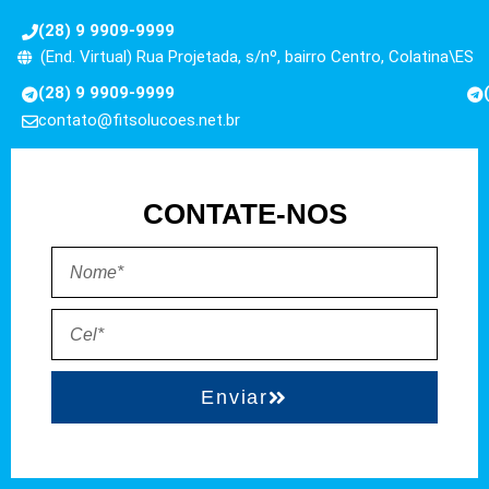
(28) 9 9909-9999
(End. Virtual) Rua Projetada, s/nº, bairro Centro, Colatina\ES
(28) 9 9909-9999
contato@fitsolucoes.net.br
CONTATE-NOS
Enviar