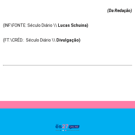
(Da Redação
)
(INF.\FONTE: Século Diário \\
Lucas Schuina)
(FT.\CRÉD.: Século Diário \\
Divulgação)