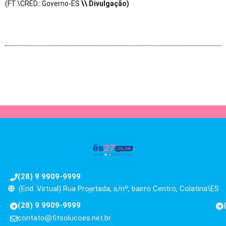
(FT.\CRÉD.: Governo-ES
\\ Divulgação)
(28) 9 9909-9999
(End. Virtual) Rua Projetada, s/nº, bairro Centro, Colatina\ES
(28) 9 9909-9999
contato@fitsolucoes.net.br