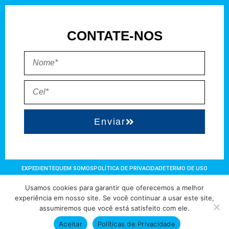
CONTATE-NOS
Enviar
EXPEDIENTE
QUEM SOMOS
POLÍTICA DE PRIVACIDADE
TERMO DE USO
Usamos cookies para garantir que oferecemos a melhor
Direitos reservados à FIT Soluções = Atualizado pelo Consórcio de
experiência em nosso site. Se você continuar a usar este site,
assumiremos que você está satisfeito com ele.
Agências: Kriativuz – Philadelphia – AGS2 = Hospedado em
hostgut.com.br
Aceitar
Políticas de Privacidade