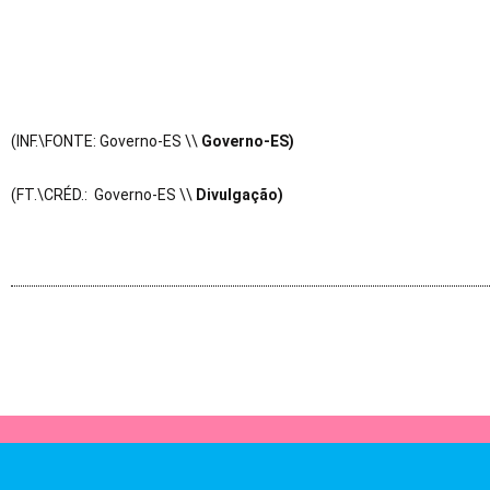
(INF.\FONTE: Governo-ES \\
Governo-ES)
(FT.\CRÉD.: Governo-ES \\
Divulgação)