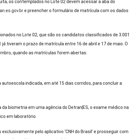
tuita, os contemplados no Lote 02 devem acessar a aba do
n.es.gov.br
e preencher o formulário de matrícula com os dados
ionados no Lote 02, que são os candidatos classificados de 3.001
á tiveram o prazo de matrícula entre 16 de abril e 17 de maio. O
tembro, quando as matrículas forem abertas.
à autoescola indicada, em até 15 dias corridos, para concluir a
leta da biometria em uma agência do Detran|ES, o exame médico na
ico em laboratório.
s exclusivamente pelo aplicativo ‘CNH do Brasil’ e prosseguir com