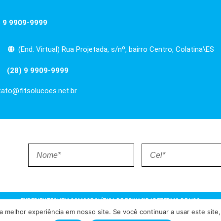
) 9 9909-9999
(End. Virtual) Rua Projetada, s/nº, bairro Centro, Colatina\ES
(28) 9 9909-9999
ato@fitsolucoes.net.br
EXPEDIENTE
QUEM SOMOS
POLÍTICA DE PRIVACIDADE
TERMO DE USO
 melhor experiência em nosso site. Se você continuar a usar este site,